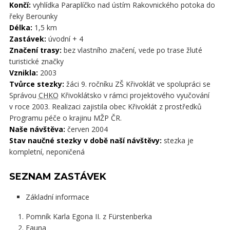
Končí:
vyhlídka Paraplíčko nad ústím Rakovnického potoka do
řeky Berounky
Délka:
1,5 km
Zastávek:
úvodní + 4
Značení trasy:
bez vlastního značení, vede po trase žluté
turistické značky
Vznikla:
2003
Tvůrce stezky:
žáci 9. ročníku ZŠ Křivoklát ve spolupráci se
Správou
CHKO
Křivoklátsko v rámci projektového vyučování
v roce 2003. Realizaci zajistila obec Křivoklát z prostředků
Programu péče o krajinu MŽP ČR.
Naše návštěva:
červen 2004
Stav naučné stezky v době naší návštěvy:
stezka je
kompletní, neponičená
SEZNAM ZASTÁVEK
Základní informace
Pomník Karla Egona II. z Fürstenberka
Fauna