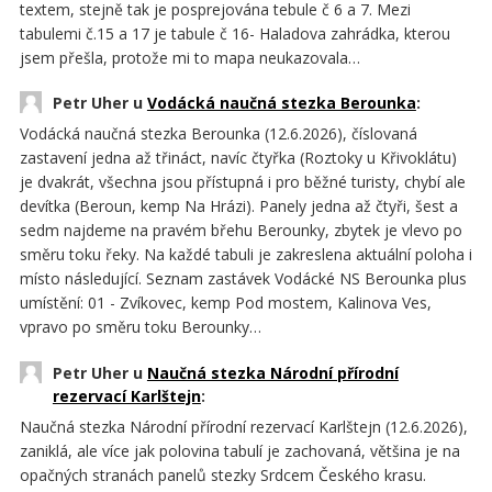
textem, stejně tak je posprejována tebule č 6 a 7. Mezi
tabulemi č.15 a 17 je tabule č 16- Haladova zahrádka, kterou
jsem přešla, protože mi to mapa neukazovala…
Petr Uher u
Vodácká naučná stezka Berounka
:
Vodácká naučná stezka Berounka (12.6.2026), číslovaná
zastavení jedna až třináct, navíc čtyřka (Roztoky u Křivoklátu)
je dvakrát, všechna jsou přístupná i pro běžné turisty, chybí ale
devítka (Beroun, kemp Na Hrázi). Panely jedna až čtyři, šest a
sedm najdeme na pravém břehu Berounky, zbytek je vlevo po
směru toku řeky. Na každé tabuli je zakreslena aktuální poloha i
místo následující. Seznam zastávek Vodácké NS Berounka plus
umístění: 01 - Zvíkovec, kemp Pod mostem, Kalinova Ves,
vpravo po směru toku Berounky…
Petr Uher u
Naučná stezka Národní přírodní
rezervací Karlštejn
:
Naučná stezka Národní přírodní rezervací Karlštejn (12.6.2026),
zaniklá, ale více jak polovina tabulí je zachovaná, většina je na
opačných stranách panelů stezky Srdcem Českého krasu.