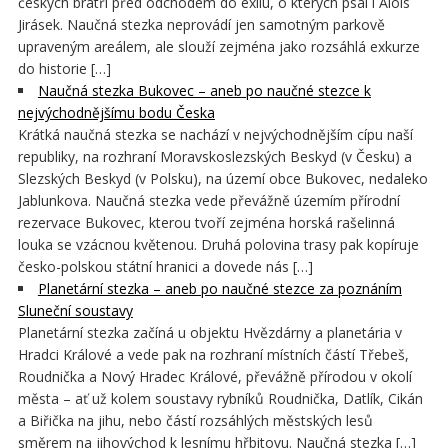
českých bratří před odchodem do exilu, o kterých psal i Alois
Jirásek. Naučná stezka neprovádí jen samotným parkově
upraveným areálem, ale slouží zejména jako rozsáhlá exkurze
do historie […]
Naučná stezka Bukovec – aneb po naučné stezce k
nejvýchodnějšímu bodu Česka
Krátká naučná stezka se nachází v nejvýchodnějším cípu naší
republiky, na rozhraní Moravskoslezských Beskyd (v Česku) a
Slezských Beskyd (v Polsku), na území obce Bukovec, nedaleko
Jablunkova. Naučná stezka vede převážně územím přírodní
rezervace Bukovec, kterou tvoří zejména horská rašelinná
louka se vzácnou květenou. Druhá polovina trasy pak kopíruje
česko-polskou státní hranici a dovede nás […]
Planetární stezka – aneb po naučné stezce za poznáním
Sluneční soustavy
Planetární stezka začíná u objektu Hvězdárny a planetária v
Hradci Králové a vede pak na rozhraní místních částí Třebeš,
Roudnička a Nový Hradec Králové, převážně přírodou v okolí
města – ať už kolem soustavy rybníků Roudnička, Datlík, Cikán
a Biřička na jihu, nebo částí rozsáhlých městských lesů
směrem na jihovýchod k lesnímu hřbitovu. Naučná stezka […]