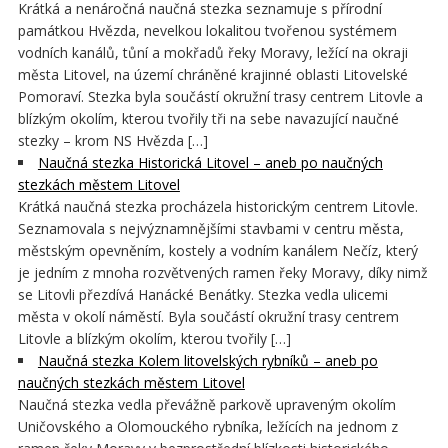
Krátká a nenáročná naučná stezka seznamuje s přírodní
památkou Hvězda, nevelkou lokalitou tvořenou systémem
vodních kanálů, tůní a mokřadů řeky Moravy, ležící na okraji
města Litovel, na území chráněné krajinné oblasti Litovelské
Pomoraví. Stezka byla součástí okružní trasy centrem Litovle a
blízkým okolím, kterou tvořily tři na sebe navazující naučné
stezky – krom NS Hvězda […]
Naučná stezka Historická Litovel – aneb po naučných
stezkách městem Litovel
Krátká naučná stezka procházela historickým centrem Litovle.
Seznamovala s nejvýznamnějšími stavbami v centru města,
městským opevněním, kostely a vodním kanálem Nečíz, který
je jedním z mnoha rozvětvených ramen řeky Moravy, díky nimž
se Litovli přezdívá Hanácké Benátky. Stezka vedla ulicemi
města v okolí náměstí. Byla součástí okružní trasy centrem
Litovle a blízkým okolím, kterou tvořily […]
Naučná stezka Kolem litovelských rybníků – aneb po
naučných stezkách městem Litovel
Naučná stezka vedla převážně parkově upraveným okolím
Uničovského a Olomouckého rybníka, ležících na jednom z