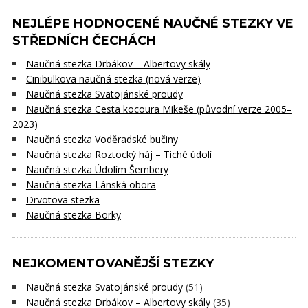
NEJLÉPE HODNOCENÉ NAUČNÉ STEZKY VE
STŘEDNÍCH ČECHÁCH
Naučná stezka Drbákov – Albertovy skály
Cinibulkova naučná stezka (nová verze)
Naučná stezka Svatojánské proudy
Naučná stezka Cesta kocoura Mikeše (původní verze 2005–
2023)
Naučná stezka Voděradské bučiny
Naučná stezka Roztocký háj – Tiché údolí
Naučná stezka Údolím Šembery
Naučná stezka Lánská obora
Drvotova stezka
Naučná stezka Borky
NEJKOMENTOVANĚJŠÍ STEZKY
Naučná stezka Svatojánské proudy
(51)
Naučná stezka Drbákov – Albertovy skály
(35)