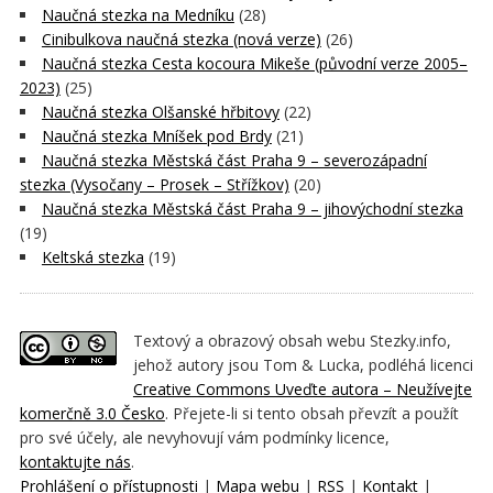
Naučná stezka na Medníku
(28)
Cinibulkova naučná stezka (nová verze)
(26)
Naučná stezka Cesta kocoura Mikeše (původní verze 2005–
2023)
(25)
Naučná stezka Olšanské hřbitovy
(22)
Naučná stezka Mníšek pod Brdy
(21)
Naučná stezka Městská část Praha 9 – severozápadní
stezka (Vysočany – Prosek – Střížkov)
(20)
Naučná stezka Městská část Praha 9 – jihovýchodní stezka
(19)
Keltská stezka
(19)
Textový a obrazový obsah webu Stezky.info,
jehož autory jsou Tom & Lucka, podléhá licenci
Creative Commons Uveďte autora – Neužívejte
komerčně 3.0 Česko
. Přejete-li si tento obsah převzít a použít
pro své účely, ale nevyhovují vám podmínky licence,
kontaktujte nás
.
Prohlášení o přístupnosti
|
Mapa webu
|
RSS
|
Kontakt
|