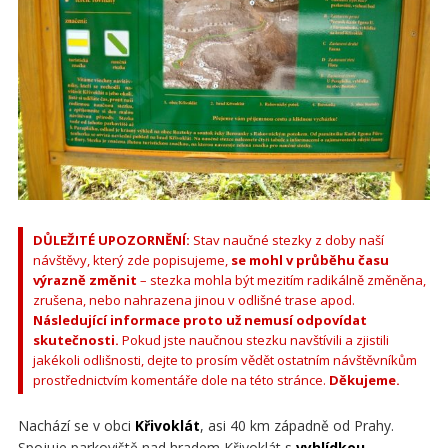
DŮLEŽITÉ UPOZORNĚNÍ:
Stav naučné stezky z doby naší
návštěvy, který zde popisujeme,
se mohl v průběhu času
výrazně změnit
– stezka mohla být mezitím radikálně změněna,
zrušena, nebo nahrazena jinou v odlišné trase apod.
Následující informace proto už nemusí odpovídat
skutečnosti.
Pokud jste naučnou stezku navštívili a zjistili
jakékoli odlišnosti, dejte to prosím vědět ostatním návštěvníkům
prostřednictvím komentáře dole na této stránce.
Děkujeme.
Nachází se v obci
Křivoklát
, asi 40 km západně od Prahy.
Spojuje parkoviště nad hradem Křivoklát s
vyhlídkou