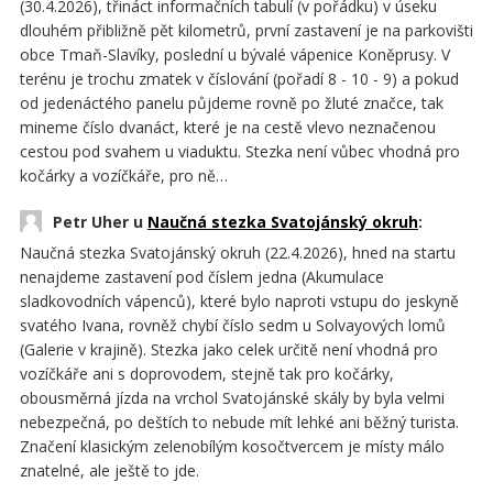
(30.4.2026), třináct informačních tabulí (v pořádku) v úseku
dlouhém přibližně pět kilometrů, první zastavení je na parkovišti
obce Tmaň-Slavíky, poslední u bývalé vápenice Koněprusy. V
terénu je trochu zmatek v číslování (pořadí 8 - 10 - 9) a pokud
od jedenáctého panelu půjdeme rovně po žluté značce, tak
mineme číslo dvanáct, které je na cestě vlevo neznačenou
cestou pod svahem u viaduktu. Stezka není vůbec vhodná pro
kočárky a vozíčkáře, pro ně…
Petr Uher u
Naučná stezka Svatojánský okruh
:
Naučná stezka Svatojánský okruh (22.4.2026), hned na startu
nenajdeme zastavení pod číslem jedna (Akumulace
sladkovodních vápenců), které bylo naproti vstupu do jeskyně
svatého Ivana, rovněž chybí číslo sedm u Solvayových lomů
(Galerie v krajině). Stezka jako celek určitě není vhodná pro
vozíčkáře ani s doprovodem, stejně tak pro kočárky,
obousměrná jízda na vrchol Svatojánské skály by byla velmi
nebezpečná, po deštích to nebude mít lehké ani běžný turista.
Značení klasickým zelenobílým kosočtvercem je místy málo
znatelné, ale ještě to jde.