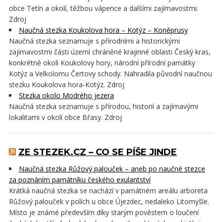
obce Tetín a okolí, těžbou vápence a dalšími zajímavostmi.
Zdroj
Naučná stezka Koukolova hora – Kotýz – Koněprusy
Naučná stezka seznamuje s přírodními a historickými
zajímavostmi části území chráněné krajinné oblasti Český kras,
konkrétně okolí Koukolovy hory, národní přírodní památky
Kotýz a Velkolomu Čertovy schody. Nahradila původní naučnou
stezku Koukolova hora-Kotýz. Zdroj
Stezka okolo Modrého jezera
Naučná stezka seznamuje s přírodou, historií a zajímavými
lokalitami v okolí obce Břasy. Zdroj
ZE STEZEK.CZ – CO SE PÍŠE JINDE
Naučná stezka Růžový palouček – aneb po naučné stezce
za poznáním památníku českého exulantství
Krátká naučná stezka se nachází v památném areálu arboreta
Růžový palouček v polích u obce Újezdec, nedaleko Litomyšle.
Místo je známé především díky starým pověstem o loučení