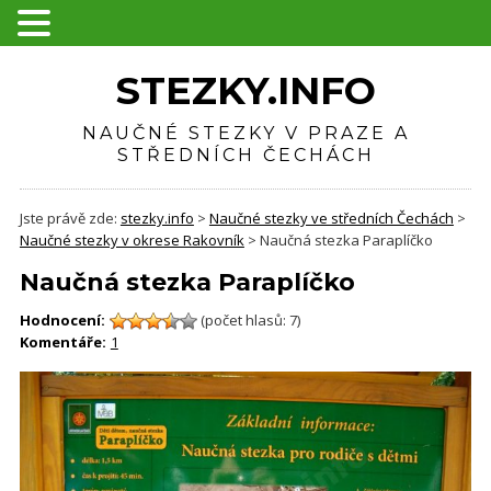
STEZKY.INFO
NAUČNÉ STEZKY V PRAZE A
STŘEDNÍCH ČECHÁCH
Jste právě zde:
stezky.info
>
Naučné stezky ve středních Čechách
>
Naučné stezky v okrese Rakovník
>
Naučná stezka Paraplíčko
Naučná stezka Paraplíčko
Hodnocení:
(počet hlasů: 7)
Komentáře:
1