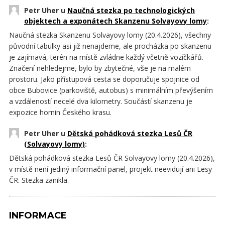
Petr Uher u
Naučná stezka po technologických
objektech a exponátech Skanzenu Solvayovy lomy
:
Naučná stezka Skanzenu Solvayovy lomy (20.4.2026), všechny
původní tabulky asi již nenajdeme, ale procházka po skanzenu
je zajímavá, terén na místě zvládne každý včetně vozíčkářů.
Značení nehledejme, bylo by zbytečné, vše je na malém
prostoru. Jako přístupová cesta se doporučuje spojnice od
obce Bubovice (parkoviště, autobus) s minimálním převýšením
a vzdáleností necelé dva kilometry. Součástí skanzenu je
expozice hornin Českého krasu.
Petr Uher u
Dětská pohádková stezka Lesů ČR
(Solvayovy lomy)
:
Dětská pohádková stezka Lesů ČR Solvayovy lomy (20.4.2026),
v místě není jediný informační panel, projekt neevidují ani Lesy
ČR. Stezka zanikla.
INFORMACE