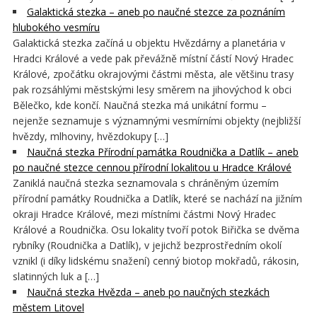
Galaktická stezka – aneb po naučné stezce za poznáním
hlubokého vesmíru
Galaktická stezka začíná u objektu Hvězdárny a planetária v
Hradci Králové a vede pak převážně místní částí Nový Hradec
Králové, zpočátku okrajovými částmi města, ale většinu trasy
pak rozsáhlými městskými lesy směrem na jihovýchod k obci
Bělečko, kde končí. Naučná stezka má unikátní formu –
nejenže seznamuje s významnými vesmírními objekty (nejbližší
hvězdy, mlhoviny, hvězdokupy […]
Naučná stezka Přírodní památka Roudnička a Datlík – aneb
po naučné stezce cennou přírodní lokalitou u Hradce Králové
Zaniklá naučná stezka seznamovala s chráněným územím
přírodní památky Roudnička a Datlík, které se nachází na jižním
okraji Hradce Králové, mezi místními částmi Nový Hradec
Králové a Roudnička. Osu lokality tvoří potok Biřička se dvěma
rybníky (Roudnička a Datlík), v jejichž bezprostředním okolí
vznikl (i díky lidskému snažení) cenný biotop mokřadů, rákosin,
slatinných luk a […]
Naučná stezka Hvězda – aneb po naučných stezkách
městem Litovel