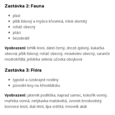
Zastávka 2: Fauna
plazi
plšík lískový a myšice křovinná, mlok skvrnitý
roháč obecný
ptáci
bezobratlí
Vyobrazení:
brhlík lesní, datel černý, drozd zpěvný, kukačka
obecná; plšík lískový; roháč obecný, mravkolev obecný, saranče
modrokřídlá; ještěrka zelená; užovka obojková
Zastávka 3: Flóra
typické a cizokrajné rostliny
původní lesy na Křivoklátsku
Vyobrazení:
jaterník podléška, kapraď samec, kokořík vonný,
mařinka vonná, netýkavka malokvětá, zvonek broskvolistý;
borovice lesní, dub letní, lípa srdčitá, trnovník akát