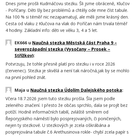
Dnes jsme prošli Kudrnáčovu stezku. Šli jsme obráceně, Klučov
- Poříčany. Děti šly bez problémů a chtěly ode mne číst tabule.
Na 100 % si téměř nic nezapamatují, ale měli jsme krásný den.
Cesta od vlaku z Klučova na vlak do Poříčan nám trvala téměř
4 hodiny. Základní info: děti ve věku 3, 4 a 5 let.
EK666 u
Naučná stezka Městská část Praha 9 –
severozápadní stezka (Vysočany – Prosek –
Střížkov)
:
Potvrzuju, že tohle přesně platí pro stezku i v roce 2026
(červenec). Stezka je skvělá a není tak náročná,jak by se mohlo
na první pohled znát.
Maja u
Naučná stezka Údolím Dalejského potoka
:
Včera 18.7.2026 jsem tuto stezku prošla. Šla jsem podle
zeleného značení. I přesto že občas sprchlo, dala se projít bez
potíží. Hodně informačních tabilí, zvláště směrem od
Řeporyjského náměstí bylo posprejovaných, či poničených,
nejen ty stezkové. U stezkových je zcela oškrábána a
posprejována tabule č.6 Arethusinova rokle- chybí zcela papír s