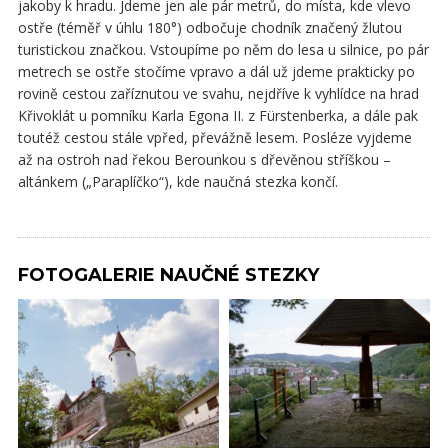
jakoby k hradu. Jdeme jen ale pár metrů, do místa, kde vlevo
ostře (téměř v úhlu 180°) odbočuje chodník značený žlutou
turistickou značkou. Vstoupíme po něm do lesa u silnice, po pár
metrech se ostře stočíme vpravo a dál už jdeme prakticky po
rovině cestou zaříznutou ve svahu, nejdříve k vyhlídce na hrad
Křivoklát u pomníku Karla Egona II. z Fürstenberka, a dále pak
toutéž cestou stále vpřed, převážně lesem. Posléze vyjdeme
až na ostroh nad řekou Berounkou s dřevěnou stříškou –
altánkem („Paraplíčko“), kde naučná stezka končí.
FOTOGALERIE NAUČNÉ STEZKY