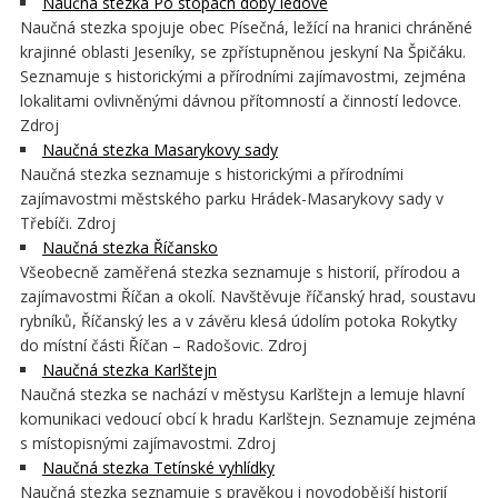
Naučná stezka Po stopách doby ledové
Naučná stezka spojuje obec Písečná, ležící na hranici chráněné
krajinné oblasti Jeseníky, se zpřístupněnou jeskyní Na Špičáku.
Seznamuje s historickými a přírodními zajímavostmi, zejména
lokalitami ovlivněnými dávnou přítomností a činností ledovce.
Zdroj
Naučná stezka Masarykovy sady
Naučná stezka seznamuje s historickými a přírodními
zajímavostmi městského parku Hrádek-Masarykovy sady v
Třebíči. Zdroj
Naučná stezka Říčansko
Všeobecně zaměřená stezka seznamuje s historií, přírodou a
zajímavostmi Říčan a okolí. Navštěvuje říčanský hrad, soustavu
rybníků, Říčanský les a v závěru klesá údolím potoka Rokytky
do místní části Říčan – Radošovic. Zdroj
Naučná stezka Karlštejn
Naučná stezka se nachází v městysu Karlštejn a lemuje hlavní
komunikaci vedoucí obcí k hradu Karlštejn. Seznamuje zejména
s místopisnými zajímavostmi. Zdroj
Naučná stezka Tetínské vyhlídky
Naučná stezka seznamuje s pravěkou i novodobější historií