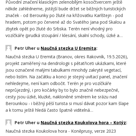
Původní značení klasickým zelenobílým kosočtvercem ještě
někde zahlédneme, jistější bude držet se běžných turistických
značek - od Berounky po žluté na křižovatku Karlštejn - pod
hradem, potom po červené až do Svatého Jana pod Skalou a
zbytek opět po žluté do Srbska. Terén není vhodný pro
vozíčkáře (prudká stoupání / klesání, skalní schody, úzké a…
Petr Uher u
Naučná stezka U Eremita
:
Naučná stezka U Eremita (Branov, okres Rakovník, 19.5.2026),
projekt zaměřený na dendrologii s pětatřiceti ukázkami, které
jsou označené malými tabulkami mnohdy zakryté vegetací,
nebo listím. Na začátku a konci je stejný uvítací panel, značení
nehledejme, není kam odbočit. Terén je pro vozíčkáře
neprůjezdný, i pro kočárky by to bylo značně nebezpečné,
cesty jsou úzké, kluzké, nakloněné směrem ke srázu nad
Berounkou - i běžný pěší turista si musí dávat pozor kam šlape
a k tomu ještě hledá často špatně viditelná…
Petr Uher u
Naučná stezka Koukolova hora – Kotýz
:
Naučná stezka Koukolova hora - Koněprusy, verze 2023