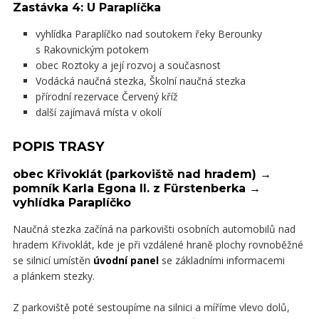
Zastávka 4: U Paraplíčka
vyhlídka Paraplíčko nad soutokem řeky Berounky
s Rakovnickým potokem
obec Roztoky a její rozvoj a současnost
Vodácká naučná stezka, Školní naučná stezka
přírodní rezervace Červený kříž
další zajímavá místa v okolí
POPIS TRASY
obec Křivoklát (parkoviště nad hradem) →
pomník Karla Egona II. z Fürstenberka →
vyhlídka Paraplíčko
Naučná stezka začíná na parkovišti osobních automobilů nad
hradem Křivoklát, kde je při vzdálené hraně plochy rovnoběžné
se silnicí umístěn
úvodní panel
se základními informacemi
a plánkem stezky.
Z parkoviště poté sestoupíme na silnici a míříme vlevo dolů,