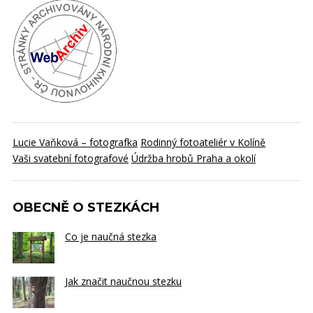
Lucie Vaňková – fotografka
Rodinný fotoateliér v Kolíně
Vaši svatební fotografové
Údržba hrobů Praha a okolí
OBECNĚ O STEZKÁCH
Co je naučná stezka
Jak značit naučnou stezku