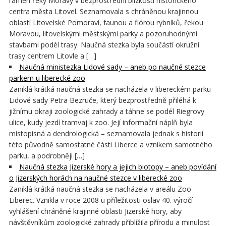
ramen řeky Moravy v bezprostřední blízkosti historického
centra města Litovel. Seznamovala s chráněnou krajinnou
oblastí Litovelské Pomoraví, faunou a flórou rybníků, řekou
Moravou, litovelskými městskými parky a pozoruhodnými
stavbami podél trasy. Naučná stezka byla součástí okružní
trasy centrem Litovle a […]
Naučná ministezka Lidové sady – aneb po naučné stezce
parkem u liberecké zoo
Zaniklá krátká naučná stezka se nacházela v libereckém parku
Lidové sady Petra Bezruče, který bezprostředně přiléhá k
jižnímu okraji zoologické zahrady a táhne se podél Riegrovy
ulice, kudy jezdí tramvaj k zoo. Její informační náplň byla
místopisná a dendrologická – seznamovala jednak s historií
této původně samostatné části Liberce a vznikem samotného
parku, a podrobněji […]
Naučná stezka Jizerské hory a jejich biotopy – aneb povídání
o Jizerských horách na naučné stezce v liberecké zoo
Zaniklá krátká naučná stezka se nacházela v areálu Zoo
Liberec. Vznikla v roce 2008 u příležitosti oslav 40. výročí
vyhlášení chráněné krajinné oblasti Jizerské hory, aby
návštěvníkům zoologické zahrady přiblížila přírodu a minulost