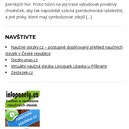
Jizerských hor. Proto tvůrci na její trase vybudovali povalový
chodníček, aby tak napodobili vzácná jizerskohorská rašeliniště,
a jiné prvky, které mají symbolizovat zdejší […]
NAVŠTIVTE
Naučné-stezky.cz – postupně doplňovaný přehled naučných
stezek v České republice
Stezky.unas.cz
Virtuální naučná stezka Lesopark Litavka u Příbrami
Zestezek.cz