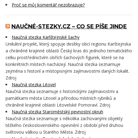
Proč se můj komentář nezobrazuje?
NAUČNÉ-STEZKY.CZ – CO SE PÍŠE JINDE
Naučná stezka Karlštejnské šachy
Unikátní projekt, který spojuje desítky obcí regionu Karštejnska
a chráněné krajinné oblasti Český kras do jednoho tematického
celku prostřednictvím obřích šachových figurek, které se na
konkrétních místech nacházejí. Naučná stezka seznamuje
zejména s historií a místopisnými zajímavostmi daných lokalit.
Zdroj
Naučná stezka Litovel
Naučná stezka seznamuje s historickými zajímavostmi a
památkami města Litovel a přírodou místních rybníků a
chráněné krajinné oblasti Litovelské Pomoraví. Zdroj
Naučná stezka Staroměstský pevnostní okruh
Naučná stezka seznamuje s několika zachovanými objekty
těžkého československého opevnění z období před druhou
světovou válkou u Starého Města. Zdroj