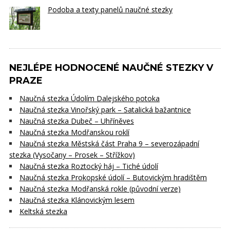
Podoba a texty panelů naučné stezky
NEJLÉPE HODNOCENÉ NAUČNÉ STEZKY V
PRAZE
Naučná stezka Údolím Dalejského potoka
Naučná stezka Vinořský park – Satalická bažantnice
Naučná stezka Dubeč – Uhříněves
Naučná stezka Modřanskou roklí
Naučná stezka Městská část Praha 9 – severozápadní
stezka (Vysočany – Prosek – Střížkov)
Naučná stezka Roztocký háj – Tiché údolí
Naučná stezka Prokopské údolí – Butovickým hradištěm
Naučná stezka Modřanská rokle (původní verze)
Naučná stezka Klánovickým lesem
Keltská stezka