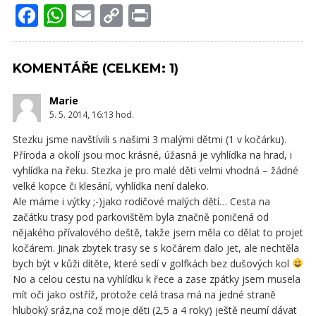
Facebook
WhatsApp
Email
Copy
Print
Link
KOMENTÁŘE (CELKEM: 1)
Marie
5. 5. 2014, 16:13
hod.
Stezku jsme navštívili s našimi 3 malými dětmi (1 v kočárku).
Příroda a okolí jsou moc krásné, úžasná je vyhlídka na hrad, i
vyhlídka na řeku. Stezka je pro malé děti velmi vhodná – žádné
velké kopce či klesání, vyhlídka není daleko.
Ale máme i výtky ;-)jako rodičové malých dětí… Cesta na
začátku trasy pod parkovištěm byla značně poničená od
nějakého přívalového deště, takže jsem měla co dělat to projet
kočárem. Jinak zbytek trasy se s kočárem dalo jet, ale nechtěla
bych být v kůži dítěte, které sedí v golfkách bez dušových kol
No a celou cestu na vyhlídku k řece a zase zpátky jsem musela
mít oči jako ostříž, protože celá trasa má na jedné straně
hluboký sráz,na což moje děti (2,5 a 4 roky) ještě neumí dávat