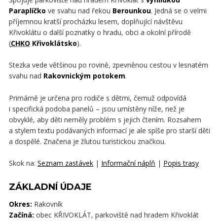
Paraplíčko
ve svahu nad řekou
Berounkou
. Jedná se o velmi
příjemnou kratší procházku lesem, doplňující návštěvu
Křivoklátu o další poznatky o hradu, obci a okolní přírodě
(
CHKO
Křivoklátsko
).
Stezka vede většinou po rovině, zpevněnou cestou v lesnatém
svahu nad
Rakovnickým potokem
.
Primárně je určena pro rodiče s dětmi, čemuž odpovídá
i specifická podoba panelů – jsou umístěny níže, než je
obvyklé, aby děti neměly problém s jejich čtením. Rozsahem
a stylem textu podávaných informací je ale spíše pro starší děti
a dospělé. Značena je žlutou turistickou značkou.
Skok na:
Seznam zastávek
|
Informační náplň
|
Popis trasy
ZÁKLADNÍ ÚDAJE
Okres:
Rakovník
Začíná:
obec KŘIVOKLÁT, parkoviště nad hradem Křivoklát