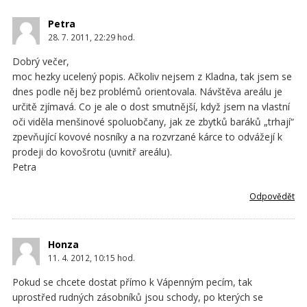
Petra
28. 7. 2011, 22:29
hod.
Dobrý večer,
moc hezky ucelený popis. Ačkoliv nejsem z Kladna, tak jsem se
dnes podle něj bez problémů orientovala. Návštěva areálu je
určitě zjímavá. Co je ale o dost smutnější, když jsem na vlastní
oči viděla menšinové spoluobčany, jak ze zbytků baráků „trhají“
zpevňující kovové nosníky a na rozvrzané kárce to odvážejí k
prodeji do kovošrotu (uvnitř areálu).
Petra
Odpovědět
Honza
11. 4. 2012, 10:15
hod.
Pokud se chcete dostat přímo k Vápenným pecím, tak
uprostřed rudných zásobníků jsou schody, po kterých se