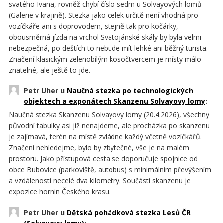
svatého Ivana, rovněž chybí číslo sedm u Solvayových lomů
(Galerie v krajině). Stezka jako celek určitě není vhodná pro
vozíčkáře ani s doprovodem, stejně tak pro kočárky,
obousměrná jízda na vrchol Svatojánské skály by byla velmi
nebezpečná, po deštích to nebude mít lehké ani běžný turista.
Značení klasickým zelenobílým kosočtvercem je místy málo
znatelné, ale ještě to jde.
Petr Uher u
Naučná stezka po technologických
objektech a exponátech Skanzenu Solvayovy lomy
:
Naučná stezka Skanzenu Solvayovy lomy (20.4.2026), všechny
původní tabulky asi již nenajdeme, ale procházka po skanzenu
je zajímavá, terén na místě zvládne každý včetně vozíčkářů.
Značení nehledejme, bylo by zbytečné, vše je na malém
prostoru. Jako přístupová cesta se doporučuje spojnice od
obce Bubovice (parkoviště, autobus) s minimálním převýšením
a vzdáleností necelé dva kilometry. Součástí skanzenu je
expozice hornin Českého krasu.
Petr Uher u
Dětská pohádková stezka Lesů ČR
(Solvayovy lomy)
: