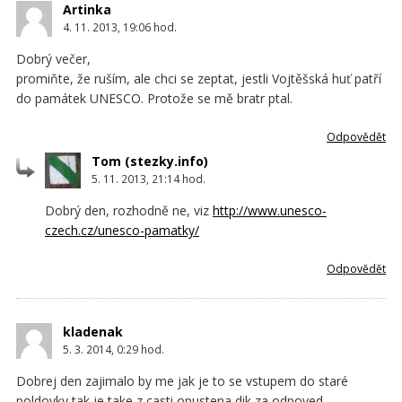
Artinka
4. 11. 2013, 19:06
hod.
Dobrý večer,
promiňte, že ruším, ale chci se zeptat, jestli Vojtěšská huť patří
do památek UNESCO. Protože se mě bratr ptal.
Odpovědět
Tom
5. 11. 2013, 21:14
hod.
Dobrý den, rozhodně ne, viz
http://www.unesco-
czech.cz/unesco-pamatky/
Odpovědět
kladenak
5. 3. 2014, 0:29
hod.
Dobrej den zajimalo by me jak je to se vstupem do staré
poldovky tak je take z casti opustena dik za odpoved