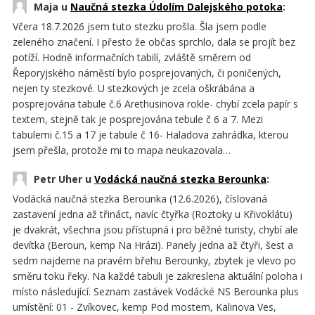
Maja u
Naučná stezka Údolím Dalejského potoka
:
Včera 18.7.2026 jsem tuto stezku prošla. Šla jsem podle
zeleného značení. I přesto že občas sprchlo, dala se projít bez
potíží. Hodně informačních tabilí, zvláště směrem od
Řeporyjského náměstí bylo posprejovaných, či poničených,
nejen ty stezkové. U stezkových je zcela oškrábána a
posprejována tabule č.6 Arethusinova rokle- chybí zcela papír s
textem, stejně tak je posprejována tebule č 6 a 7. Mezi
tabulemi č.15 a 17 je tabule č 16- Haladova zahrádka, kterou
jsem přešla, protože mi to mapa neukazovala…
Petr Uher u
Vodácká naučná stezka Berounka
:
Vodácká naučná stezka Berounka (12.6.2026), číslovaná
zastavení jedna až třináct, navíc čtyřka (Roztoky u Křivoklátu)
je dvakrát, všechna jsou přístupná i pro běžné turisty, chybí ale
devítka (Beroun, kemp Na Hrázi). Panely jedna až čtyři, šest a
sedm najdeme na pravém břehu Berounky, zbytek je vlevo po
směru toku řeky. Na každé tabuli je zakreslena aktuální poloha i
místo následující. Seznam zastávek Vodácké NS Berounka plus
umístění: 01 - Zvíkovec, kemp Pod mostem, Kalinova Ves,