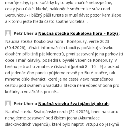
neprůjezdný, i pro kočárky by to bylo značně nebezpečné,
cesty jsou úzké, kluzké, nakloněné směrem ke srázu nad
Berounkou - i běžný pěší turista si musí dávat pozor kam šlape
a k tomu ještě hledá často špatně viditelná…
Petr Uher u
Naučná stezka Koukolova hora – Kotýz
:
Naučná stezka Koukolova hora - Koněprusy, verze 2023
(30.4.2026), třináct informačních tabulí (v pořádku) v úseku
dlouhém přibližně pět kilometrů, první zastavení je na parkovišti
obce Tmaň-Slavíky, poslední u bývalé vápenice Koněprusy. V
terénu je trochu zmatek v číslování (pořadí 8 - 10 - 9) a pokud
od jedenáctého panelu půjdeme rovně po žluté značce, tak
mineme číslo dvanáct, které je na cestě vlevo neznačenou
cestou pod svahem u viaduktu. Stezka není vůbec vhodná pro
kočárky a vozíčkáře, pro ně…
Petr Uher u
Naučná stezka Svatojánský okruh
:
Naučná stezka Svatojánský okruh (22.4.2026), hned na startu
nenajdeme zastavení pod číslem jedna (Akumulace
sladkovodních vápenců), které bylo naproti vstupu do jeskyně