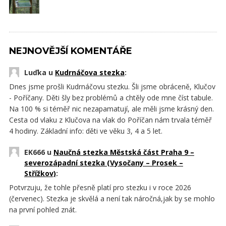
NEJNOVĚJŠÍ KOMENTÁŘE
Luďka u
Kudrnáčova stezka
:
Dnes jsme prošli Kudrnáčovu stezku. Šli jsme obráceně, Klučov
- Poříčany. Děti šly bez problémů a chtěly ode mne číst tabule.
Na 100 % si téměř nic nezapamatují, ale měli jsme krásný den.
Cesta od vlaku z Klučova na vlak do Poříčan nám trvala téměř
4 hodiny. Základní info: děti ve věku 3, 4 a 5 let.
EK666 u
Naučná stezka Městská část Praha 9 –
severozápadní stezka (Vysočany – Prosek –
Střížkov)
:
Potvrzuju, že tohle přesně platí pro stezku i v roce 2026
(červenec). Stezka je skvělá a není tak náročná,jak by se mohlo
na první pohled znát.