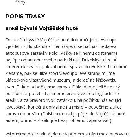
firmy
POPIS TRASY
areál bývalé Vojtěšské hutě
Do areálu bývalé Vojtěšské hutě doporučujeme vstoupit
vjezdem z Huťské ulice. Tento vjezd se nachází nedaleko
autobusové zastávky Poldi. Pěšky se k němu dostaneme
nejlépe od autobusového nádraží ulicí Dukelských hrdinů
směrem k severu, pak zahneme vpravo do Huťské. Tou mírně
klesáme, pak se ulice stočí vlevo (po levé straně míjíme
Sládečkovo vlastivědné muzeum) a dorazí na křižovatku
tvaru T, kde odbočujeme vpravo. Dále jdeme ještě necelý
půlkilometr podél zdi, mineme první vjezd do logistického
areálu, a za pravotočivou zatáčkou, na počátku následující
levotočivé, konečně dorazíme na místo – odbočíme z ulice
vpravo do areálu. (Další možností je přijet do Vojtěšské hutě
autem, přímo v areálu jde bez problémů zaparkovat.)
Vstoupíme do areálu a jdeme v přímém směru mezi budovami