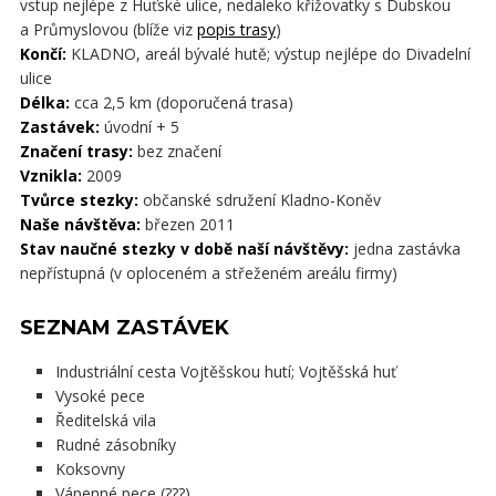
vstup nejlépe z Huťské ulice, nedaleko křižovatky s Dubskou
a Průmyslovou (blíže viz
popis trasy
)
Končí:
KLADNO, areál bývalé hutě; výstup nejlépe do Divadelní
ulice
Délka:
cca 2,5 km (doporučená trasa)
Zastávek:
úvodní + 5
Značení trasy:
bez značení
Vznikla:
2009
Tvůrce stezky:
občanské sdružení Kladno-Koněv
Naše návštěva:
březen 2011
Stav naučné stezky v době naší návštěvy:
jedna zastávka
nepřístupná (v oploceném a střeženém areálu firmy)
SEZNAM ZASTÁVEK
Industriální cesta Vojtěšskou hutí; Vojtěšská huť
Vysoké pece
Ředitelská vila
Rudné zásobníky
Koksovny
Vápenné pece (???)