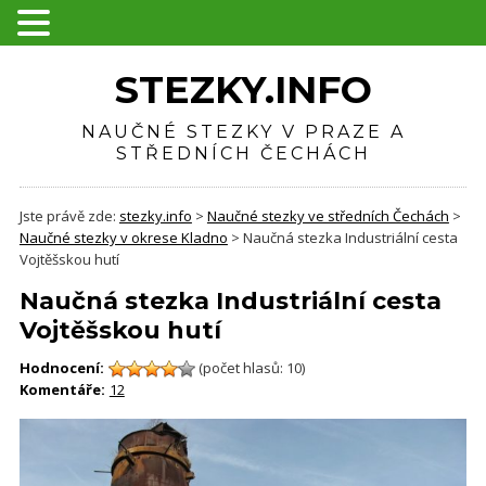
STEZKY.INFO
NAUČNÉ STEZKY V PRAZE A
STŘEDNÍCH ČECHÁCH
Jste právě zde:
stezky.info
>
Naučné stezky ve středních Čechách
>
Naučné stezky v okrese Kladno
>
Naučná stezka Industriální cesta
Vojtěšskou hutí
Naučná stezka Industriální cesta
Vojtěšskou hutí
Hodnocení:
(počet hlasů: 10)
Komentáře:
12