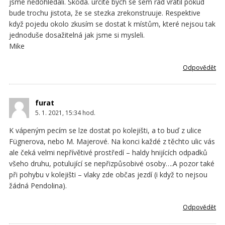
jsme nedohledali. Škoda. určitě bych se sem rád vrátil pokud
bude trochu jistota, že se stezka zrekonstruuje. Respektive
když pojedu okolo zkusím se dostat k místům, které nejsou tak
jednoduše dosažitelná jak jsme si mysleli.
Mike
Odpovědět
furat
5. 1. 2021, 15:34
hod.
K vápeným pecím se lze dostat po kolejišti, a to buď z ulice
Fügnerova, nebo M. Majerové. Na konci každé z těchto ulic vás
ale čeká velmi nepřívětivé prostředí – haldy hnijících odpadků
všeho druhu, potulující se nepřizpůsobivé osoby….A pozor také
při pohybu v kolejišti – vlaky zde občas jezdí (i když to nejsou
žádná Pendolina).
Odpovědět