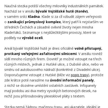
Naučná stezka potěší všechny milovníky industriálních památek.
Nachází se v areálu
bývalé Vojtěšské hutě (Koněv)
,
v samém srdci
Kladna
. Klade si za cíl vzbudit zájem veřejnosti
o
zanikající průmyslový komplex
, který patří k nejstarším ve
středních Čechách a zásadně ovlivnil životy nejen mnoha
Kladeňáků. Seznamuje s nejdůležitějšími provozy, které se
podílely na
výrobě oceli
.
Areál bývalé Vojtěšské hutě je dnes oficiálně
volně přístupný,
protkaný veřejnými asfaltovými silnicemi
. V areálu rovněž
sídlí mnoho různých firem. Dovnitř je možné vstoupit na třech
různých místech, jednak z Huťské ulice, z Dubské ulice, nebo ve
směru od autobusového nádraží (konkrétně z Divadelní ulice).
Doporučujeme vstoupit z Huťské (blíže viz
popis trasy
), protože
zde krátce poté narazíme na
úvodní informační panely
,
z nichž se dozvíme umístění ostatních zastávek. Infopanely
mají podobu asi dva metry vysokých betonových desek, na
nichž jsou přišroubovány plexisklové pláty s textem.
Stezka nemá žádnou značenou trasu, ani ukazatele, ideální je