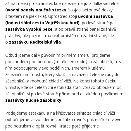
až na menší prostranství, kde nalezneme již z dálky viditelné
úvodní panely naučné stezky
(stojací betonové desky
s textem na plexiskle). Uprostřed stojí
úvodní zastávka
(Industriální cesta Vojtěšskou hutí)
, po levé straně pak
zastávka Vysoké pece
, a po pravé straně panel zdánlivě
prázdný, ale pozor – má text umístěn na zadní straně; jde
o
zastávku Ředitelská vila
.
Odtud jdeme dál v původním přímém směru, projdeme
podchodem pod betonovým tělesem rudných zásobníků, a za
ním odbočujeme vlevo podél nich, směrem k útlému
železničnímu mostu, který sloužil k navážení železné rudy do
zásobníků, a mohutné chladicí věži. Na konci tohoto úseku,
v místě, kde se železniční estakáda stáčí vpravo obloukem od
zásobníků, si po levé straně přímo pod estakádou povšimneme
zastávky Rudné zásobníky
.
Podejdeme estakádu a na křižovatce silnic za chladicí věží
odbočujeme vlevo. Jdeme zpočátku rovně, pak esíčkem vlevo
pod potrubím a opět rovně. Krátce poté přijdeme