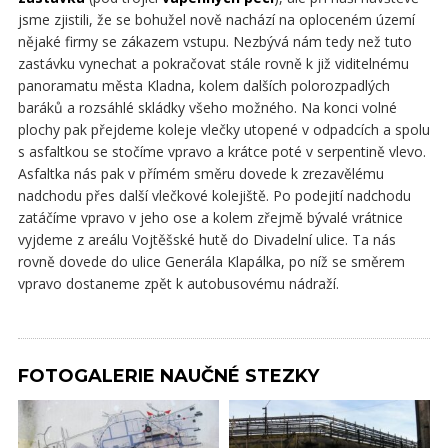
jsme zjistili, že se bohužel nově nachází na oploceném území
nějaké firmy se zákazem vstupu. Nezbývá nám tedy než tuto
zastávku vynechat a pokračovat stále rovně k již viditelnému
panoramatu města Kladna, kolem dalších polorozpadlých
baráků a rozsáhlé skládky všeho možného. Na konci volné
plochy pak přejdeme koleje vlečky utopené v odpadcích a spolu
s asfaltkou se stočíme vpravo a krátce poté v serpentině vlevo.
Asfaltka nás pak v přímém směru dovede k zrezavělému
nadchodu přes další vlečkové kolejiště. Po podejití nadchodu
zatáčíme vpravo v jeho ose a kolem zřejmě bývalé vrátnice
vyjdeme z areálu Vojtěšské hutě do Divadelní ulice. Ta nás
rovně dovede do ulice Generála Klapálka, po níž se směrem
vpravo dostaneme zpět k autobusovému nádraží.
FOTOGALERIE NAUČNÉ STEZKY