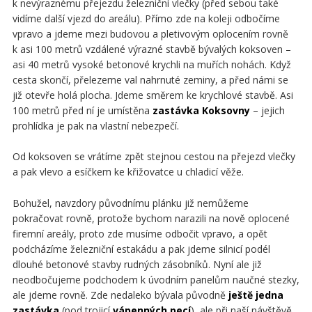
k nevýraznému přejezdu železniční vlečky (před sebou také
vidíme další vjezd do areálu). Přímo zde na koleji odbočíme
vpravo a jdeme mezi budovou a pletivovým oplocením rovně
k asi 100 metrů vzdálené výrazné stavbě bývalých koksoven –
asi 40 metrů vysoké betonové krychli na muřích nohách. Když
cesta skončí, přelezeme val nahrnuté zeminy, a před námi se
již otevře holá plocha. Jdeme směrem ke krychlové stavbě. Asi
100 metrů před ní je umístěna
zastávka Koksovny
– jejich
prohlídka je pak na vlastní nebezpečí.
Od koksoven se vrátíme zpět stejnou cestou na přejezd vlečky
a pak vlevo a esíčkem ke křižovatce u chladicí věže.
Bohužel, navzdory původnímu plánku již nemůžeme
pokračovat rovně, protože bychom narazili na nově oplocené
firemní areály, proto zde musíme odbočit vpravo, a opět
podcházíme železniční estakádu a pak jdeme silnicí podél
dlouhé betonové stavby rudných zásobníků. Nyní ale již
neodbočujeme podchodem k úvodním panelům naučné stezky,
ale jdeme rovně. Zde nedaleko bývala původně
ještě jedna
zastávka
(pod trojicí
vápenných pecí
), ale při naší návštěvě