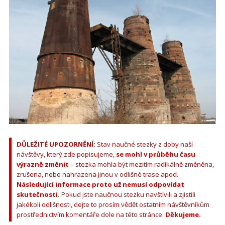
DŮLEŽITÉ UPOZORNĚNÍ:
Stav naučné stezky z doby naší
návštěvy, který zde popisujeme,
se mohl v průběhu času
výrazně změnit
– stezka mohla být mezitím radikálně změněna,
zrušena, nebo nahrazena jinou v odlišné trase apod.
Následující informace proto už nemusí odpovídat
skutečnosti.
Pokud jste naučnou stezku navštívili a zjistili
jakékoli odlišnosti, dejte to prosím vědět ostatním návštěvníkům
prostřednictvím komentáře dole na této stránce.
Děkujeme.