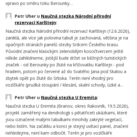
vpravo po směru toku Berounky…
Petr Uher u
Naučná stezka Národní přírodní
rezervací Karlštejn
:
Naučná stezka Národní přírodní rezervací Karlštejn (12.6.2026),
zaniklá, ale více jak polovina tabulí je zachovaná, většina je na
opačných stranách panelů stezky Srdcem Českého krasu.
Původní značení klasickým zelenobílým kosočtvercem ještě
někde zahlédneme, jistější bude držet se běžných turistických
značek - od Berounky po žluté na křižovatku Karlštejn - pod
hradem, potom po červené až do Svatého Jana pod Skalou a
zbytek opět po žluté do Srbska. Terén není vhodný pro
vozíčkáře (prudká stoupání / klesání, skalní schody, úzké a…
Petr Uher u
Naučná stezka U Eremita
:
Naučná stezka U Eremita (Branov, okres Rakovník, 19.5.2026),
projekt zaměřený na dendrologii s pětatřiceti ukázkami, které
jsou označené malými tabulkami mnohdy zakryté vegetací,
nebo listím. Na začátku a konci je stejný uvítací panel, značení
nehledejme, není kam odbočit. Terén je pro vozíčkáře