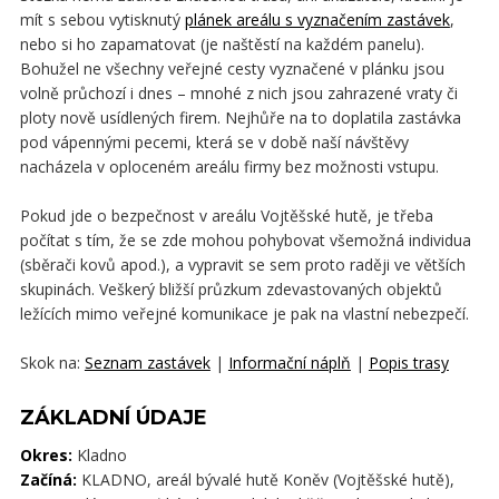
mít s sebou vytisknutý
plánek areálu s vyznačením zastávek
,
nebo si ho zapamatovat (je naštěstí na každém panelu).
Bohužel ne všechny veřejné cesty vyznačené v plánku jsou
volně průchozí i dnes – mnohé z nich jsou zahrazené vraty či
ploty nově usídlených firem. Nejhůře na to doplatila zastávka
pod vápennými pecemi, která se v době naší návštěvy
nacházela v oploceném areálu firmy bez možnosti vstupu.
Pokud jde o bezpečnost v areálu Vojtěšské hutě, je třeba
počítat s tím, že se zde mohou pohybovat všemožná individua
(sběrači kovů apod.), a vypravit se sem proto raději ve větších
skupinách. Veškerý bližší průzkum zdevastovaných objektů
ležících mimo veřejné komunikace je pak na vlastní nebezpečí.
Skok na:
Seznam zastávek
|
Informační náplň
|
Popis trasy
ZÁKLADNÍ ÚDAJE
Okres:
Kladno
Začíná:
KLADNO, areál bývalé hutě Koněv (Vojtěšské hutě),