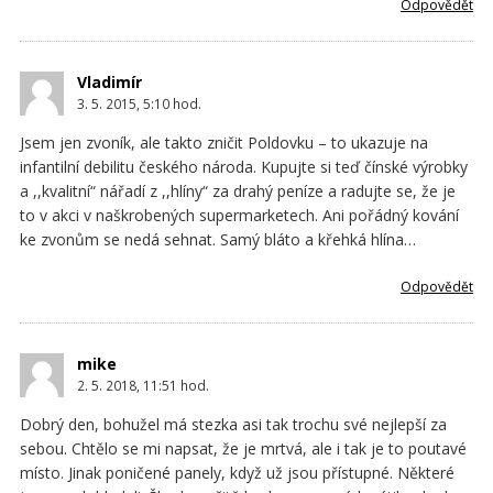
Odpovědět
Vladimír
3. 5. 2015, 5:10
hod.
Jsem jen zvoník, ale takto zničit Poldovku – to ukazuje na
infantilní debilitu českého národa. Kupujte si teď čínské výrobky
a ,,kvalitní“ nářadí z ,,hlíny“ za drahý peníze a radujte se, že je
to v akci v naškrobených supermarketech. Ani pořádný kování
ke zvonům se nedá sehnat. Samý bláto a křehká hlína…
Odpovědět
mike
2. 5. 2018, 11:51
hod.
Dobrý den, bohužel má stezka asi tak trochu své nejlepší za
sebou. Chtělo se mi napsat, že je mrtvá, ale i tak je to poutavé
místo. Jinak poničené panely, když už jsou přístupné. Některé